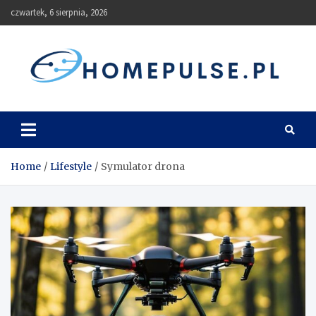
Skip
czwartek, 6 sierpnia, 2026
to
content
homepulse.pl
Blog
Home
Lifestyle
Symulator drona