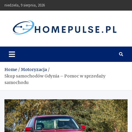
Skip
niedziela, 9 sierpnia, 2026
to
content
homepulse.pl
Blog
Home
Motoryzacja
Skup samochodów Gdynia – Pomoc w sprzedaży
samochodu