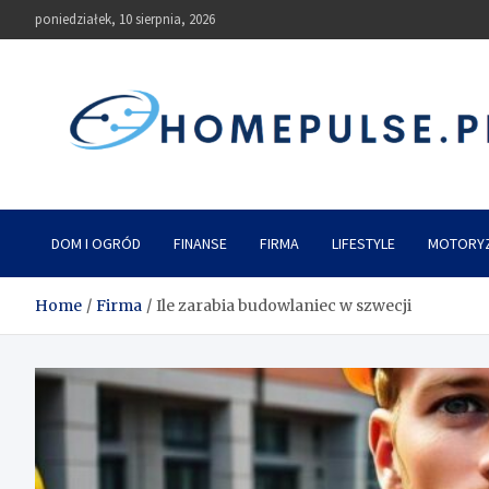
Skip
poniedziałek, 10 sierpnia, 2026
to
content
homepulse.pl
Blog
DOM I OGRÓD
FINANSE
FIRMA
LIFESTYLE
MOTORY
Home
Firma
Ile zarabia budowlaniec w szwecji