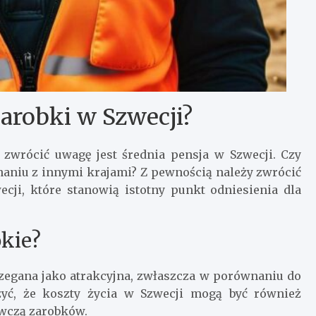
zarobki w Szwecji?
zwrócić uwagę jest średnia pensja w Szwecji. Czy
naniu z innymi krajami? Z pewnością należy zwrócić
ji, które stanowią istotny punkt odniesienia dla
okie?
egana jako atrakcyjna, zwłaszcza w porównaniu do
żyć, że koszty życia w Szwecji mogą być również
ywczą zarobków.