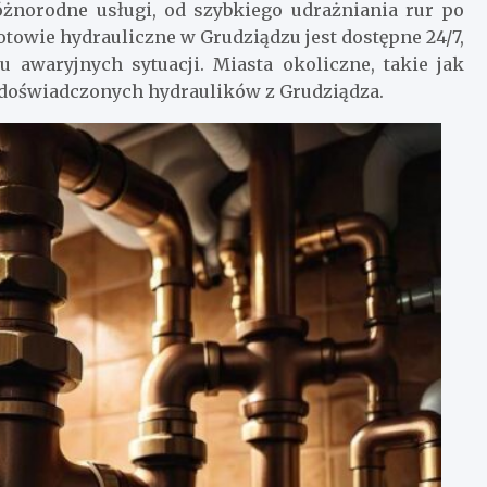
różnorodne usługi, od szybkiego udrażniania rur po
towie hydrauliczne w Grudziądzu jest dostępne 24/7,
awaryjnych sytuacji. Miasta okoliczne, takie jak
 doświadczonych hydraulików z Grudziądza.