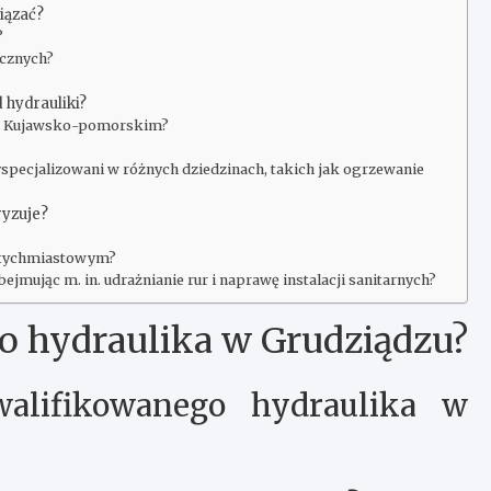
wiązać?
?
cznych?
 hydrauliki?
onie Kujawsko-pomorskim?
pecjalizowani w różnych dziedzinach, takich jak ogrzewanie
ryzuje?
natychmiastowym?
mując m. in. udrażnianie rur i naprawę instalacji sanitarnych?
go hydraulika w Grudziądzu?
alifikowanego hydraulika w