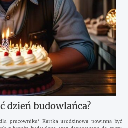
ić dzień budowlańca?
 dla pracownika? Kartka urodzinowa powinna być