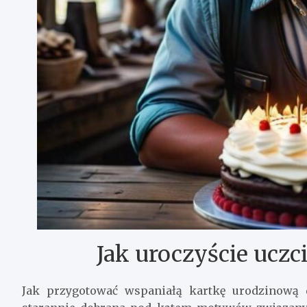
Jak uroczyście uczc
Jak przygotować wspaniałą kartkę urodzinową