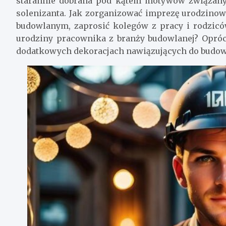
starannie dobrana pod kątem motywów związany
solenizanta. Jak zorganizować imprezę urodzino
budowlanym, zaprosić kolegów z pracy i rodzicó
urodziny pracownika z branży budowlanej? Opróc
dodatkowych dekoracjach nawiązujących do budow