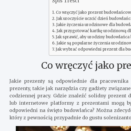
Spis Treści
Co wręczyć jako prezent budowlańcow
Jak uroczyście uczcić dzień budowlańc
Jakie życzenia urodzinowe dla budowl
Jak przygotować kartkę urodzinową d
Jak sprawić, aby urodziny budowlańca
Jakie są popularne życzenia urodzino
Jak wybrać odpowiedni prezent dla b
Co wręczyć jako pr
Jakie prezenty są odpowiednie dla pracownika
prezenty, takie jak narzędzia czy gadżety związa
codziennej pracy. Gdzie znaleźć solidny prezent
lub internetowe platformy z prezentami mogą by
odpowiedni na święto budowlańca? Można zdecyd
który z pewnością przypadnie do gustu solenizanto