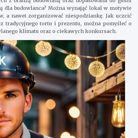
ch z branżą budowlaną oraz dopasowana do gustu
wą dla budowlanca? Można wynająć lokal w motywie
w, a nawet zorganizować niespodziankę. Jak uczcić
z tradycyjnego tortu i prezentu, można pomyśleć o
lanego klimatu oraz o ciekawych konkursach.