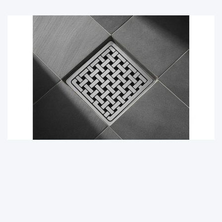
DOM I OGRÓD
Jaką kratkę odpływową wybrać? Eksperci PROTERM
podpowiadają
9 sierpnia, 2025
redakcja