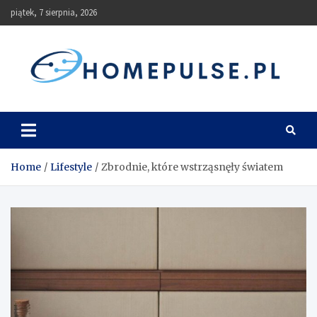
Skip
piątek, 7 sierpnia, 2026
to
content
homepulse.pl
Blog
Home
Lifestyle
Zbrodnie, które wstrząsnęły światem