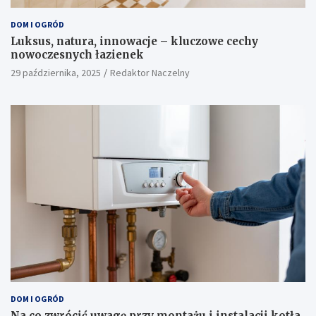
DOM I OGRÓD
Luksus, natura, innowacje – kluczowe cechy
nowoczesnych łazienek
29 października, 2025
Redaktor Naczelny
DOM I OGRÓD
Na co zwrócić uwagę przy montażu i instalacji kotła