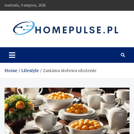
Skip
niedziela, 9 sierpnia, 2026
to
content
homepulse.pl
Blog
Home
Lifestyle
Zastawa stołowa ułożenie