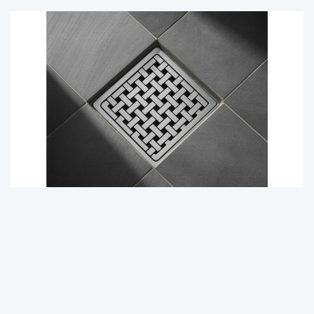
DOM I OGRÓD
Jaką kratkę odpływową wybrać? Eksperci PROTERM
podpowiadają
9 sierpnia, 2025
redakcja
Witryna homepulse.pl jest platformą informacyjno-rozrywkową.