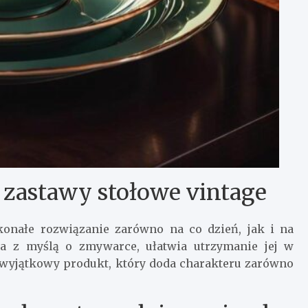
 zastawy stołowe vintage
konałe rozwiązanie zarówno na co dzień, jak i na
na z myślą o zmywarce, ułatwia utrzymanie jej w
 wyjątkowy produkt, który doda charakteru zarówno