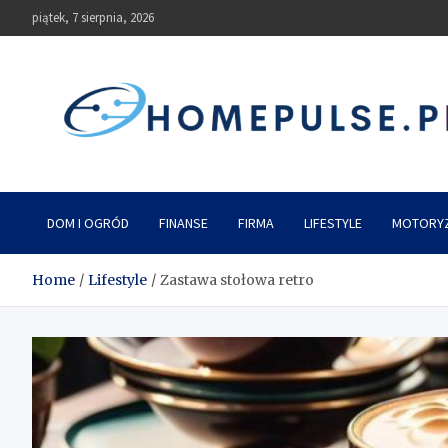
Skip
piątek, 7 sierpnia, 2026
to
content
homepulse.pl
Blog
DOM I OGRÓD
FINANSE
FIRMA
LIFESTYLE
MOTORY
Home
Lifestyle
Zastawa stołowa retro