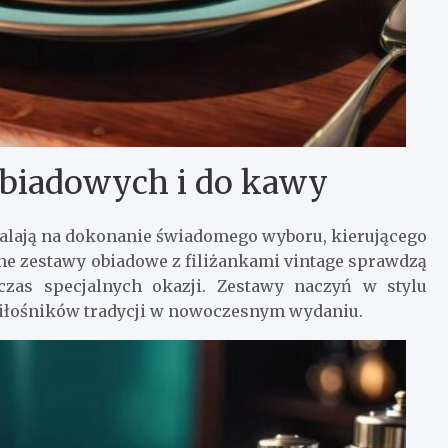
biadowych i do kawy
alają na dokonanie świadomego wyboru, kierującego
wne zestawy obiadowe z filiżankami vintage sprawdzą
czas specjalnych okazji. Zestawy naczyń w stylu
miłośników tradycji w nowoczesnym wydaniu.