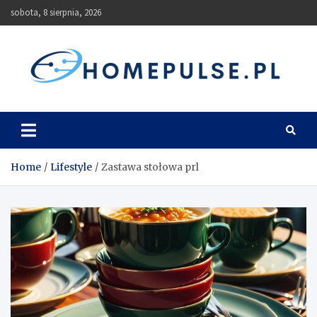
Skip
sobota, 8 sierpnia, 2026
to
content
homepulse.pl
Blog
Home
Lifestyle
Zastawa stołowa prl