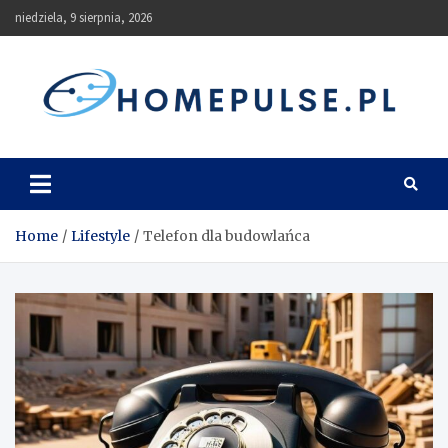
Skip
niedziela, 9 sierpnia, 2026
to
content
homepulse.pl
Blog
Home
Lifestyle
Telefon dla budowlańca