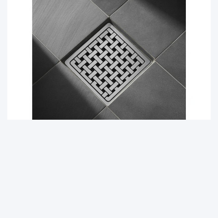
DOM I OGRÓD
Jaką kratkę odpływową wybrać? Eksperci PROTERM
podpowiadają
9 sierpnia, 2025
redakcja
Witryna homepulse.pl jest platformą informacyjno-rozrywkową.
Redakcja i wydawca portalu nie ponoszą odpowiedzialności ze