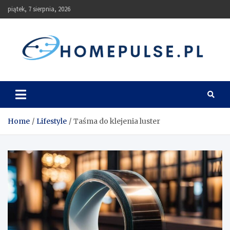
Skip
piątek, 7 sierpnia, 2026
to
content
homepulse.pl
Blog
Home
Lifestyle
Taśma do klejenia luster