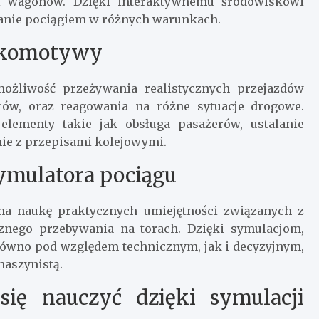
i wagonów. Dzięki interaktywnemu środowiskowi
anie pociągiem w różnych warunkach.
lokomotywy
ożliwość przeżywania realistycznych przejazdów
rów, oraz reagowania na różne sytuacje drogowe.
lementy takie jak obsługa pasażerów, ustalanie
ie z przepisami kolejowymi.
symulatora pociągu
na naukę praktycznych umiejętności związanych z
znego przebywania na torach. Dzięki symulacjom,
równo pod względem technicznym, jak i decyzyjnym,
maszynistą.
się nauczyć dzięki symulacji