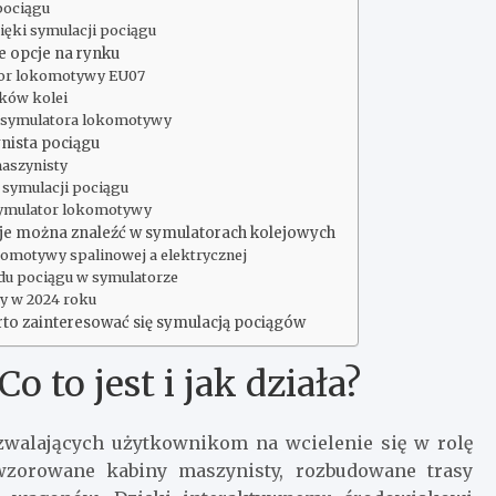
 pociągu
ięki symulacji pociągu
 opcje na rynku
tor lokomotywy EU07
ików kolei
ji symulatora lokomotywy
nista pociągu
maszynisty
 symulacji pociągu
symulator lokomotywy
je można znaleźć w symulatorach kolejowych
komotywy spalinowej a elektrycznej
du pociągu w symulatorze
ny w 2024 roku
to zainteresować się symulacją pociągów
 to jest i jak działa?
zwalających użytkownikom na wcielenie się w rolę
zorowane kabiny maszynisty, rozbudowane trasy