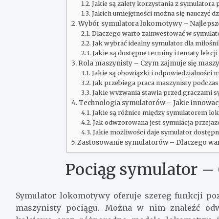
Jakie są zalety korzystania z symulatora
Jakich umiejętności można się nauczyć dz
Wybór symulatora lokomotywy – Najlepsze
Dlaczego warto zainwestować w symula
Jak wybrać idealny symulator dla miłośn
Jakie są dostępne terminy i tematy lekc
Rola maszynisty – Czym zajmuje się maszy
Jakie są obowiązki i odpowiedzialności 
Jak przebiega praca maszynisty podczas
Jakie wyzwania stawia przed graczami 
Technologia symulatorów – Jakie innowac
Jakie są różnice między symulatorem lo
Jak odwzorowana jest symulacja przejaz
Jakie możliwości daje symulator dostęp
Zastosowanie symulatorów – Dlaczego war
Pociąg symulator – Co
Symulator lokomotywy oferuje szereg funkcji po
maszynisty pociągu. Można w nim znaleźć odw