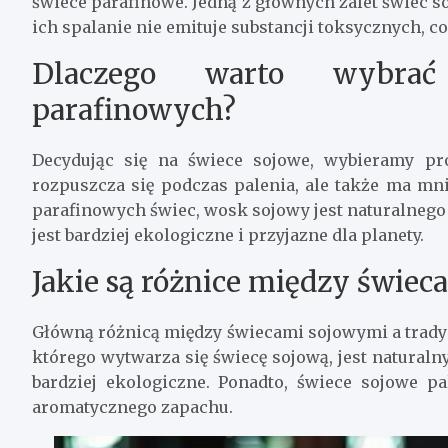
świece parafinowe. Jedną z głównych zalet świec so
ich spalanie nie emituje substancji toksycznych, co
Dlaczego warto wybrać
parafinowych?
Decydując się na świece sojowe, wybieramy pro
rozpuszcza się podczas palenia, ale także ma m
parafinowych świec, wosk sojowy jest naturalnego
jest bardziej ekologiczne i przyjazne dla planety.
Jakie są różnice między świe
Główną różnicą między świecami sojowymi a tradyc
którego wytwarza się świecę sojową, jest naturaln
bardziej ekologiczne. Ponadto, świece sojowe pa
aromatycznego zapachu.