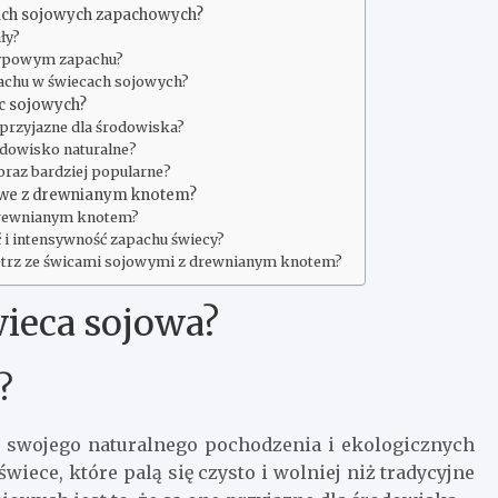
cach sojowych zapachowych?
ły?
typowym zapachu?
pachu w świecach sojowych?
ec sojowych?
 przyjazne dla środowiska?
odowisko naturalne?
oraz bardziej popularne?
jowe z drewnianym knotem?
 drewnianym knotem?
 i intensywność zapachu świecy?
ętrz ze świcami sojowymi z drewnianym knotem?
wieca sojowa?
?
 swojego naturalnego pochodzenia i ekologicznych
iece, które palą się czysto i wolniej niż tradycyjne