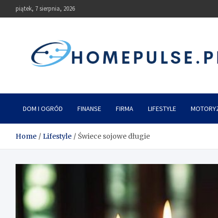
Skip
piątek, 7 sierpnia, 2026
to
content
homepulse.pl
Blog
DOM I OGRÓD
FINANSE
FIRMA
LIFESTYLE
MOTORY
Home
Lifestyle
Świece sojowe długie