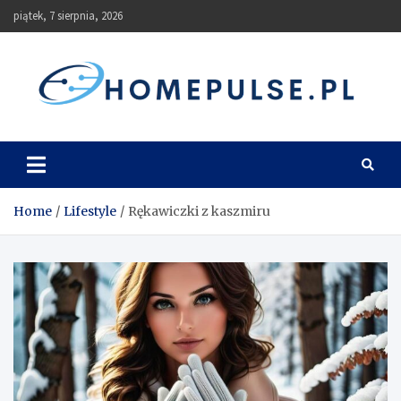
Skip
piątek, 7 sierpnia, 2026
to
content
homepulse.pl
Blog
Home
Lifestyle
Rękawiczki z kaszmiru