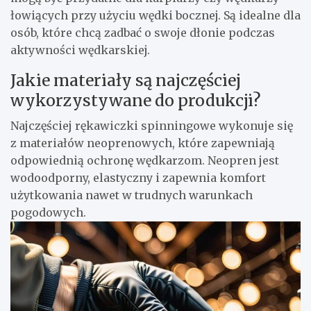
łowiących przy użyciu wędki bocznej. Są idealne dla
osób, które chcą zadbać o swoje dłonie podczas
aktywności wędkarskiej.
Jakie materiały są najczęściej
wykorzystywane do produkcji?
Najczęściej rękawiczki spinningowe wykonuje się
z materiałów neoprenowych, które zapewniają
odpowiednią ochronę wędkarzom. Neopren jest
wodoodporny, elastyczny i zapewnia komfort
użytkowania nawet w trudnych warunkach
pogodowych.