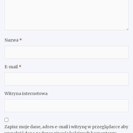
Nazwa
*
E-mail
*
Witryna internetowa
Zapisz moje dane, adres e-mail i witrynę w przeglądarce aby