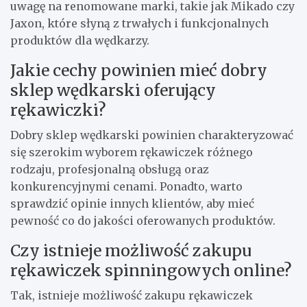
uwagę na renomowane marki, takie jak Mikado czy
Jaxon, które słyną z trwałych i funkcjonalnych
produktów dla wędkarzy.
Jakie cechy powinien mieć dobry
sklep wędkarski oferujący
rękawiczki?
Dobry sklep wędkarski powinien charakteryzować
się szerokim wyborem rękawiczek różnego
rodzaju, profesjonalną obsługą oraz
konkurencyjnymi cenami. Ponadto, warto
sprawdzić opinie innych klientów, aby mieć
pewność co do jakości oferowanych produktów.
Czy istnieje możliwość zakupu
rękawiczek spinningowych online?
Tak, istnieje możliwość zakupu rękawiczek