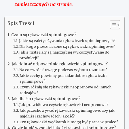
zamieszczanych na stronie.
Spis Treści
Czym są rękawiczki spinningowe?
Jakie są zalety używania rękawiczek spinningowych?
Dla kogo przeznaczone są rękawiczki spinningowe?
Jakie materiały są najczęściej wykorzystywane do
produkcji?
Jak dobrać odpowiednie rękawiczki spinningowe?
Na co zwrócić uwagę podczas wyboru rozmiaru?
Jakie cechy powinny posiadać dobre rękawiczki
spinningowe?
Czym różnią się rękawiczki neoprenowe od innych
rodzajów?
Jak dbać o rękawiczki spinningowe?
Jak prawidłowo czyścić rękawiczki neoprenowe?
Jak przechowywać rękawiczki spinningowe, aby jak
najdłużej zachować ich jakość?
Czy rękawiczki wędkarskie mogą być prane w pralce?
Gdzie kupić wysokiej jakości rękawiczki spinningowe?