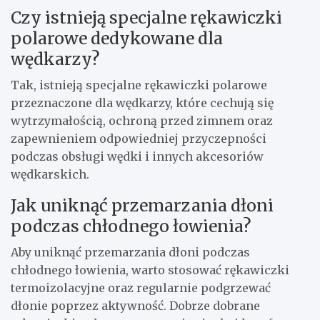
Czy istnieją specjalne rękawiczki
polarowe dedykowane dla
wędkarzy?
Tak, istnieją specjalne rękawiczki polarowe
przeznaczone dla wędkarzy, które cechują się
wytrzymałością, ochroną przed zimnem oraz
zapewnieniem odpowiedniej przyczepności
podczas obsługi wędki i innych akcesoriów
wędkarskich.
Jak uniknąć przemarzania dłoni
podczas chłodnego łowienia?
Aby uniknąć przemarzania dłoni podczas
chłodnego łowienia, warto stosować rękawiczki
termoizolacyjne oraz regularnie podgrzewać
dłonie poprzez aktywność. Dobrze dobrane