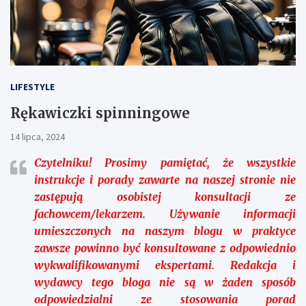
LIFESTYLE
Rękawiczki spinningowe
14 lipca, 2024
Czytelniku!
Prosimy pamiętać, że wszystkie
instrukcje i porady zawarte na naszej stronie nie
zastępują osobistej konsultacji ze
fachowcem/lekarzem. Używanie informacji
umieszczonych na naszym blogu w praktyce
zawsze powinno być konsultowane z odpowiednio
wykwalifikowanymi ekspertami. Redakcja i
wydawcy tego bloga nie są w żaden sposób
odpowiedzialni ze stosowania porad