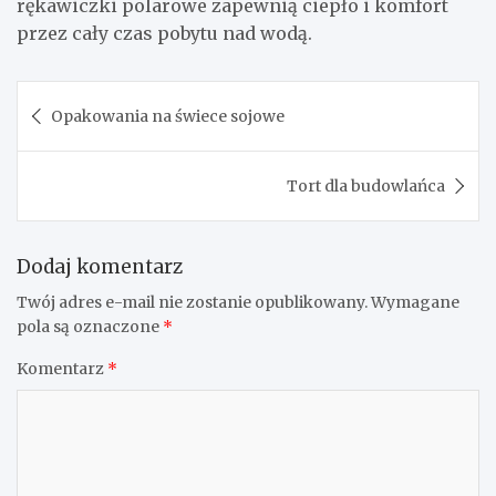
rękawiczki polarowe zapewnią ciepło i komfort
przez cały czas pobytu nad wodą.
Nawigacja
Opakowania na świece sojowe
wpisu
Tort dla budowlańca
Dodaj komentarz
Twój adres e-mail nie zostanie opublikowany.
Wymagane
pola są oznaczone
*
Komentarz
*