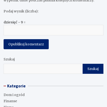
wypełnić dane podczas pisania kolejnych komentarzy.
Podaj wynik (liczba):
dziesięć − 9 =
Szukaj
Szukaj
Kategorie
Dom i ogród
Finanse