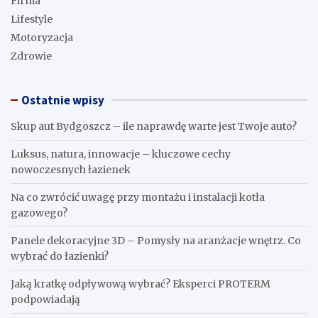
Firma
Lifestyle
Motoryzacja
Zdrowie
Ostatnie wpisy
Skup aut Bydgoszcz – ile naprawdę warte jest Twoje auto?
Luksus, natura, innowacje – kluczowe cechy
nowoczesnych łazienek
Na co zwrócić uwagę przy montażu i instalacji kotła
gazowego?
Panele dekoracyjne 3D – Pomysły na aranżacje wnętrz. Co
wybrać do łazienki?
Jaką kratkę odpływową wybrać? Eksperci PROTERM
podpowiadają