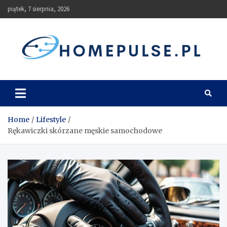
Skip
piątek, 7 sierpnia, 2026
to
content
homepulse.pl
Blog
Home
Lifestyle
Rękawiczki skórzane męskie samochodowe