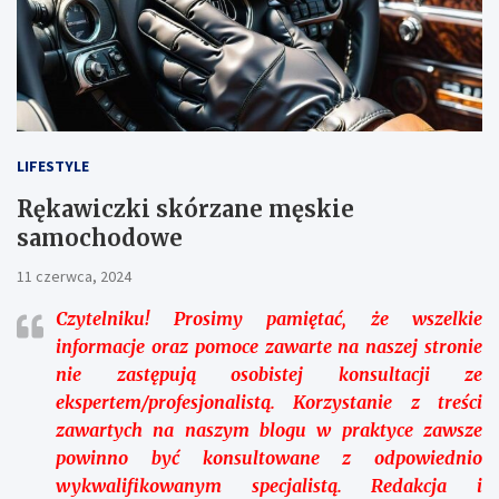
LIFESTYLE
Rękawiczki skórzane męskie
samochodowe
11 czerwca, 2024
Czytelniku!
Prosimy pamiętać, że wszelkie
informacje oraz pomoce zawarte na naszej stronie
nie zastępują osobistej konsultacji ze
ekspertem/profesjonalistą. Korzystanie z treści
zawartych na naszym blogu w praktyce zawsze
powinno być konsultowane z odpowiednio
wykwalifikowanym specjalistą. Redakcja i