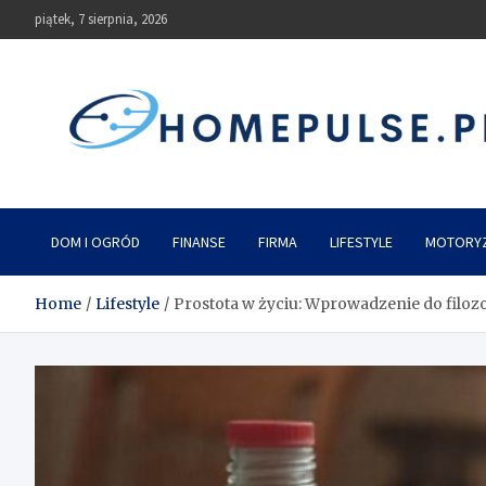
Skip
piątek, 7 sierpnia, 2026
to
content
homepulse.pl
Blog
DOM I OGRÓD
FINANSE
FIRMA
LIFESTYLE
MOTORY
Home
Lifestyle
Prostota w życiu: Wprowadzenie do filoz