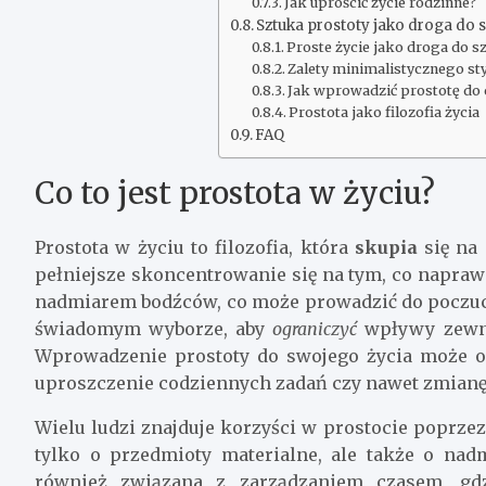
Jak uprościć życie rodzinne?
Sztuka prostoty jako droga do s
Proste życie jako droga do s
Zalety minimalistycznego sty
Jak wprowadzić prostotę do 
Prostota jako filozofia życia
FAQ
Co to jest prostota w życiu?
Prostota w życiu to filozofia, która
skupia
się na 
pełniejsze skoncentrowanie się na tym, co napra
nadmiarem bodźców, co może prowadzić do poczucia
świadomym wyborze, aby
ograniczyć
wpływy zewnę
Wprowadzenie prostoty do swojego życia może o
uproszczenie codziennych zadań czy nawet zmianę s
Wielu ludzi znajduje korzyści w prostocie poprzez 
tylko o przedmioty materialne, ale także o na
również związana z zarządzaniem czasem, gd