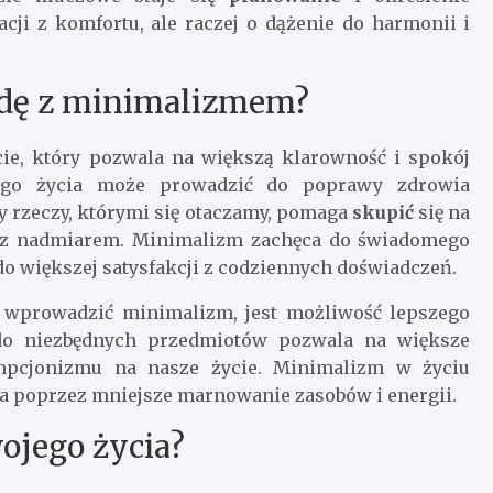
acji z komfortu, ale raczej o dążenie do harmonii i
odę z minimalizmem?
cie, który pozwala na większą klarowność i spokój
ego życia może prowadzić do poprawy zdrowia
y rzeczy, którymi się otaczamy, pomaga
skupić
się na
ny z nadmiarem. Minimalizm zachęca do świadomego
do większej satysfakcji z codziennych doświadczeń.
 wprowadzić minimalizm, jest możliwość lepszego
 do niezbędnych przedmiotów pozwala na większe
mpcjonizmu na nasze życie. Minimalizm w życiu
a poprzez mniejsze marnowanie zasobów i energii.
ojego życia?