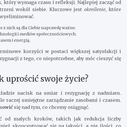
 który wymaga czasu i refleksji. Najlepiej zacząć od
rzeni wokół siebie. Kluczowe jest
określenie
, które
 wyeliminować.
e z nich są dla Ciebie naprawdę ważne.
echnologii i mediów społecznościowych.
zasem i energią.
erminowe korzyści w postaci większej satysfakcji i
zygnacji z tego, co niepotrzebne, aby móc cieszyć się
k uprościć swoje życie?
 kładzie nacisk na umiar i rezygnację z nadmiaru.
ale raczej umiejętne zarządzanie zasobami i czasem.
nowić
się nad tym, co chcemy osiągnąć.
 od małych kroków, takich jak redukcja liczby
eż skoncentrować się na jakości, a nie ilości, co