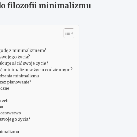
o filozofii minimalizmu
ygodę z minimalizmem?
swojego życia?
Jak uprościć swoje życie?
wać minimalizm w życiu codziennym?
dzenia minimalizmu
rzez planowanie?
iczne
?
trzeb
mu
notrawstwo
swojego życia?
nimalizmu