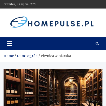
Skip
czwartek, 6 sierpnia, 2026
to
content
homepulse.pl
Blog
Home
Dom i ogród
Piwnica winiarska