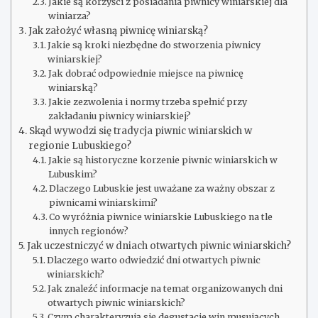
Jakie są korzyści z posiadania piwnicy winiarskiej dla
winiarza?
Jak założyć własną piwnicę winiarską?
Jakie są kroki niezbędne do stworzenia piwnicy
winiarskiej?
Jak dobrać odpowiednie miejsce na piwnicę
winiarską?
Jakie zezwolenia i normy trzeba spełnić przy
zakładaniu piwnicy winiarskiej?
Skąd wywodzi się tradycja piwnic winiarskich w
regionie Lubuskiego?
Jakie są historyczne korzenie piwnic winiarskich w
Lubuskim?
Dlaczego Lubuskie jest uważane za ważny obszar z
piwnicami winiarskimi?
Co wyróżnia piwnice winiarskie Lubuskiego na tle
innych regionów?
Jak uczestniczyć w dniach otwartych piwnic winiarskich?
Dlaczego warto odwiedzić dni otwartych piwnic
winiarskich?
Jak znaleźć informacje na temat organizowanych dni
otwartych piwnic winiarskich?
Czym charakteryzują się degustacje win musujących