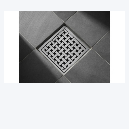
DOM I OGRÓD
Jaką kratkę odpływową wybrać? Eksperci PROTERM
podpowiadają
9 sierpnia, 2025
redakcja