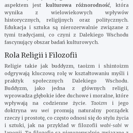
aspektem jest
kulturowa różnorodność
, która
wynika z wielowiekowych wpływów
historycznych, religijnych oraz politycznych.
Edukacja i sztuka są nierozerwalnie związane z
tymi tradycjami, co czyni z Dalekiego Wschodu
fascynujący obszar badań kulturowych.
Rola Religii i Filozofii
Religie takie jak buddyzm, taoizm i shintoizm
odgrywają kluczową rolę w kształtowaniu myśli i
praktyk społecznych Dalekiego Wschodu.
Buddyzm, jako jedna z głównych religii,
wprowadza głębokie idee duchowe i moralne, które
wpływają na codzienne życie.
Taoizm
i jego
doktryna
wu wei
promują naturalny porządek
rzeczy i prostotę, co często odnosi się do stylu życia
i sztuki, jak na przykład w filozofii
wabi-sabi
w
Japonii. Te filozofie są nierozerwalnie związane z