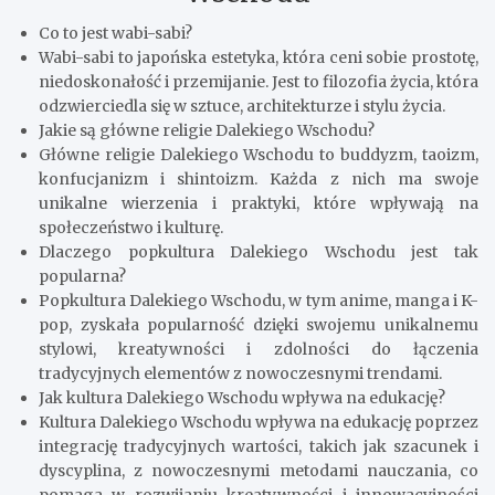
Co to jest wabi-sabi?
Wabi-sabi to japońska estetyka, która ceni sobie prostotę,
niedoskonałość i przemijanie. Jest to filozofia życia, która
odzwierciedla się w sztuce, architekturze i stylu życia.
Jakie są główne religie Dalekiego Wschodu?
Główne religie Dalekiego Wschodu to buddyzm, taoizm,
konfucjanizm i shintoizm. Każda z nich ma swoje
unikalne wierzenia i praktyki, które wpływają na
społeczeństwo i kulturę.
Dlaczego popkultura Dalekiego Wschodu jest tak
popularna?
Popkultura Dalekiego Wschodu, w tym anime, manga i K-
pop, zyskała popularność dzięki swojemu unikalnemu
stylowi, kreatywności i zdolności do łączenia
tradycyjnych elementów z nowoczesnymi trendami.
Jak kultura Dalekiego Wschodu wpływa na edukację?
Kultura Dalekiego Wschodu wpływa na edukację poprzez
integrację tradycyjnych wartości, takich jak szacunek i
dyscyplina, z nowoczesnymi metodami nauczania, co
pomaga w rozwijaniu kreatywności i innowacyjności