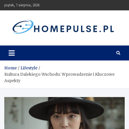
Skip
piątek, 7 sierpnia, 2026
to
content
homepulse.pl
Blog
Home
Lifestyle
Kultura Dalekiego Wschodu: Wprowadzenie i Kluczowe
Aspekty