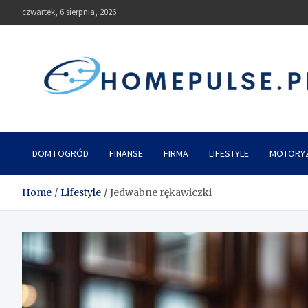
Skip
czwartek, 6 sierpnia, 2026
to
content
homepulse.pl
Blog
DOM I OGRÓD
FINANSE
FIRMA
LIFESTYLE
MOTORY
Home
Lifestyle
Jedwabne rękawiczki