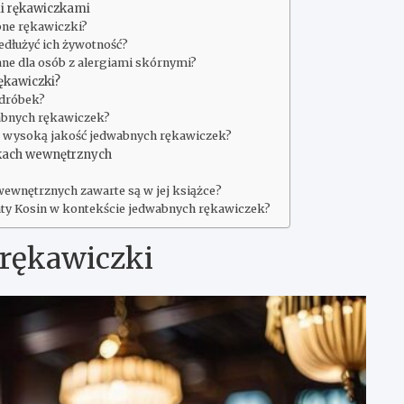
i rękawiczkami
bne rękawiczki?
edłużyć ich żywotność?
ne dla osób z alergiami skórnymi?
ękawiczki?
odróbek?
abnych rękawiczek?
na wysoką jakość jedwabnych rękawiczek?
zkach wewnętrznych
wewnętrznych zawarte są w jej książce?
aty Kosin w kontekście jedwabnych rękawiczek?
rękawiczki