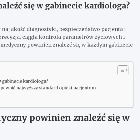
aleźć się w gabinecie kardiologa?
a jakość diagnostyki, bezpieczeństwo pacjenta i
ę precyzja, ciągła kontrola parametrów życiowych i
t medyczny powinien znależć się w każdym gabinecie
w gabinecie kardiologa?
apewnić najwyższy standard opieki pacjentom
dyczny powinien znaleźć się w