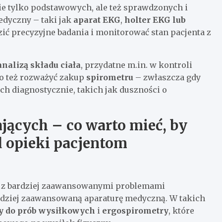
e tylko podstawowych, ale też sprawdzonych i
edyczny – taki jak
aparat EKG
,
holter EKG lub
ć precyzyjne badania i monitorować stan pacjenta z
nalizą składu ciała
, przydatne m.in. w kontroli
to też rozważyć zakup
spirometru
– zwłaszcza gdy
ch diagnostycznie, takich jak duszności o
ących – co warto mieć, by
 opieki pacjentom
ów z bardziej zaawansowanymi problemami
dziej zaawansowaną aparaturę medyczną. W takich
y do prób wysiłkowych
i
ergospirometry
, które