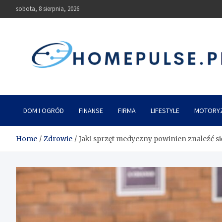
Skip
sobota, 8 sierpnia, 2026
to
content
homepulse.pl
Blog
DOM I OGRÓD
FINANSE
FIRMA
LIFESTYLE
MOTORY
Home
Zdrowie
Jaki sprzęt medyczny powinien znaleźć si