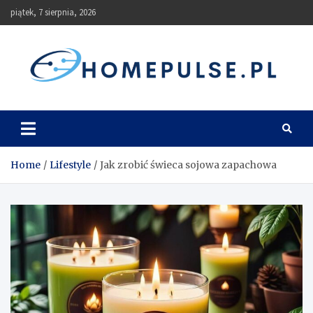
Skip
piątek, 7 sierpnia, 2026
to
content
homepulse.pl
Blog
Home
Lifestyle
Jak zrobić świeca sojowa zapachowa