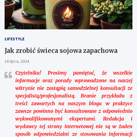
LIFESTYLE
Jak zrobić świeca sojowa zapachowa
16 lipca, 2024
Czytelniku!
Prosimy pamiętać, że wszelkie
informacje oraz porady wprowadzone na naszej
witrynie nie zastąpią samodzielnej konsultacji ze
specjalistą/profesjonalistą. Branie przykładu z
treści zawartych na naszym blogu w praktyce
zawsze powinno być konsultowane z odpowiednio
wykwalifikowanymi ekspertami. Redakcja i
wydawcy tej strony internetowej nie są w żaden
sposób odpowiedzialni ze stosowania informacji