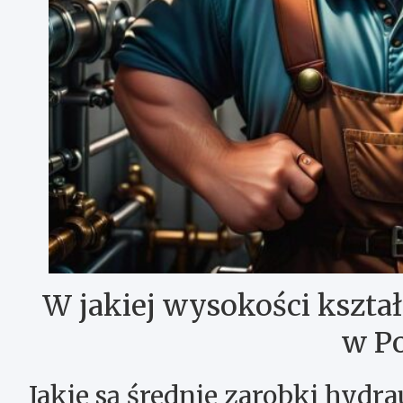
W jakiej wysokości kształ
w Po
Jakie są średnie zarobki hydra