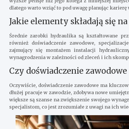
wyższe pensje niż jego kolega z mniejszej miejs
dlatego warto wziąć to pod uwagę planując karierę
Jakie elementy składają się na
Średnie zarobki hydraulika są kształtowane prz
również doświadczenie zawodowe, specjalizacj
zajmujący się montażem instalacji hydraulic
wynagrodzenia w zależności od zleceń i ich skomp
Czy doświadczenie zawodowe 
Oczywiście, doświadczenie zawodowe ma kluczowe
dłużej pracuje w zawodzie, zdobywa nowe umiejętno
większe są szanse na zwiększenie swojego wynagr
specjalistom, co jest zrozumiałe z uwagi na ich wie