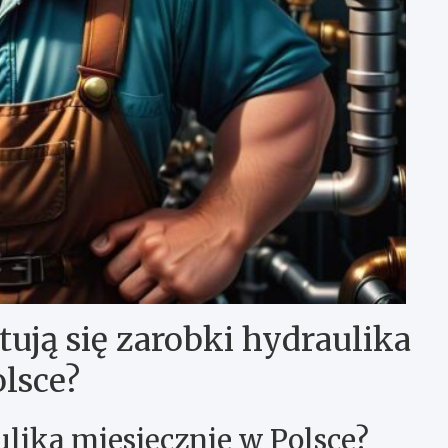
tują się zarobki hydraulika
lsce?
ulika miesięcznie w Polsce?