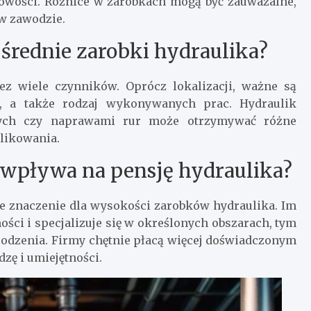
cowości. Różnice w zarobkach mogą być zauważalne,
 w zawodzie.
 średnie zarobki hydraulika?
ez wiele czynników. Oprócz lokalizacji, ważne są
e, a także rodzaj wykonywanych prac. Hydraulik
znych czy naprawami rur może otrzymywać różne
likowania.
wpływa na pensję hydraulika?
 znaczenie dla wysokości zarobków hydraulika. Im
ści i specjalizuje się w określonych obszarach, tym
odzenia. Firmy chętnie płacą więcej doświadczonym
dzę i umiejętności.