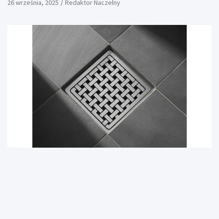
26 września, 2025
Redaktor Naczelny
DOM I OGRÓD
Jaką kratkę odpływową wybrać? Eksperci PROTERM
podpowiadają
9 sierpnia, 2025
redakcja