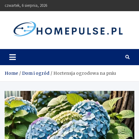
Skip
czwartek, 6 sierpnia, 2026
to
content
homepulse.pl
Blog
Home
Dom i ogród
Hortensja ogrodowa na pniu