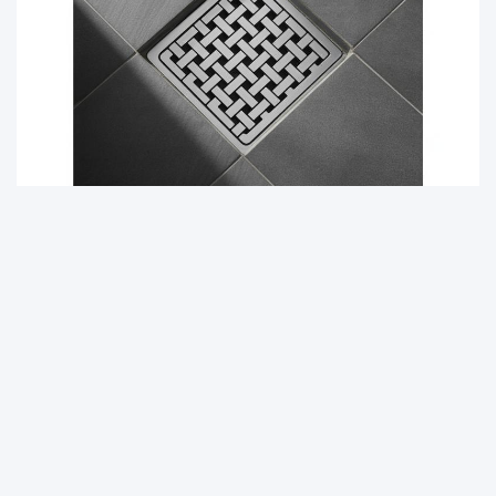
DOM I OGRÓD
Jaką kratkę odpływową wybrać? Eksperci PROTERM
podpowiadają
9 sierpnia, 2025
redakcja
Witryna homepulse.pl jest platformą informacyjno-rozrywkową.
Redakcja i wydawca portalu nie ponoszą odpowiedzialności ze
stosowania w praktyce jakichkolwiek informacji zamieszczanych na
stronie.