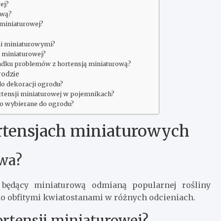
ej?
ową?
 miniaturowej?
j
mi miniaturowymi?
i miniaturowej?
padku problemów z hortensją miniaturową?
rodzie
do dekoracji ogrodu?
rtensji miniaturowej w pojemnikach?
to wybierane do ogrodu?
rtensjach miniaturowych
owa?
będący miniaturową odmianą popularnej rośliny
oko obfitymi kwiatostanami w różnych odcieniach.
rtensji miniaturowej?