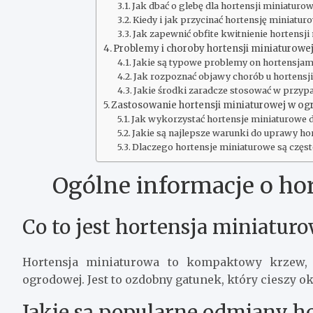
Jak dbać o glebę dla hortensji miniaturow
Kiedy i jak przycinać hortensję miniatur
Jak zapewnić obfite kwitnienie hortensji
Problemy i choroby hortensji miniaturowe
Jakie są typowe problemy on hortensja
Jak rozpoznać objawy chorób u hortensj
Jakie środki zaradcze stosować w przy
Zastosowanie hortensji miniaturowej w og
Jak wykorzystać hortensje miniaturowe 
Jakie są najlepsze warunki do uprawy ho
Dlaczego hortensje miniaturowe są częs
Ogólne informacje o ho
Co to jest hortensja miniatur
Hortensja miniaturowa to kompaktowy krzew, 
ogrodowej. Jest to ozdobny gatunek, który cieszy 
Jakie są popularne odmiany ho