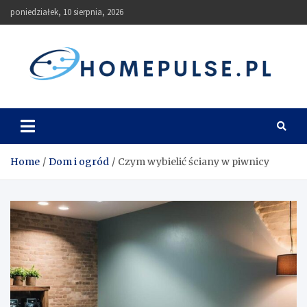
Skip
poniedziałek, 10 sierpnia, 2026
to
content
homepulse.pl
Blog
Home
Dom i ogród
Czym wybielić ściany w piwnicy